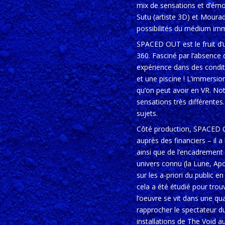
mix de sensations et d’émo
Sutu (artiste 3D) et Mourad 
possibilités du médium imme
SPACED OUT est le fruit d’un
360. Fasciné par l’absence d
expérience dans des condit
et une piscine ! L’immersio
qu’on peut avoir en VR. No
sensations très différente
sujets.
Côté production, SPACED OU
auprès des financiers – il 
ainsi que de l’encadrement 
univers connu (la Lune, Apo
sur les a-priori du public e
cela a été étudié pour trouv
l’oeuvre se vit dans une qua
rapprocher le spectateur d
installations de The Void au