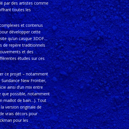
idé par des artistes comme
offrant toutes les
ns complexes et contenus
e pour développer cette
essite qu’un casque 3DOF…
s de repère traditionnels
 mouvements et des
fférentes études sur ces
ser ce projet – notamment
 de Sundance New Frontier,
ie ainsi d’un mix entre
ale que possible, notamment
 en maillot de bain…). Tout
 la version originale de
 de vrais décors pour
ickman pour les