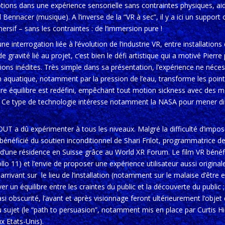
tions dans une expérience sensorielle sans contraintes physiques, a
Bennacer (musique). A l’inverse de la “VR à sec”, il y a ici un support 
rsif – sans les contraintes : de l’immersion pure !
e interrogation liée à l’évolution de l’industrie VR, entre installatio
e gravité lié au projet, c’est bien le défi artistique qui a motivé Pierr
ions inédites. Très simple dans sa présentation, l’expérience ne néc
n aquatique, notamment par la pression de l’eau, transforme les point
tre équilibre est redéfini, empêchant tout motion sickness avec des
s. Ce type de technologie intéresse notamment la NASA pour mener di
T a dû expérimenter à tous les niveaux. Malgré la difficulté d’impo
a bénéficié du soutien inconditionnel de Shari Frilot, programmatrice
d’une résidence en Suisse grâce au World XR Forum. Le film VR bénéfic
llo 11) et l’envie de proposer une expérience utilisateur aussi origin
n arrivant sur le lieu de l’installation (notamment sur le malaise d’être
er un équilibre entre les craintes du public et la découverte du public ;
si obscurité, l’avant et après visionnage feront ultérieurement l’objet
u sujet (le “path to persuasion”, notamment mis en place par Curtis H
x Etats-Unis).