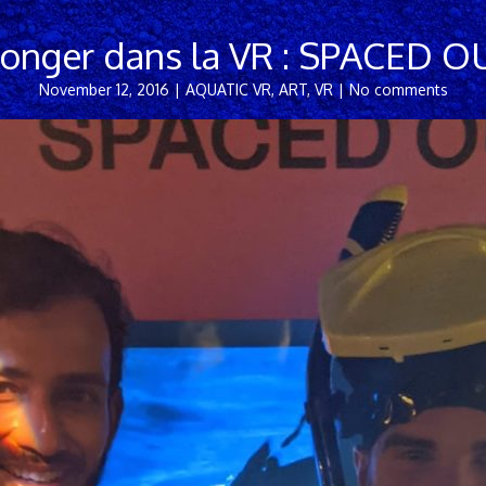
longer dans la VR : SPACED O
November 12, 2016
|
AQUATIC VR
,
ART
,
VR
|
No comments