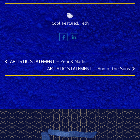
Cool
,
Featured
,
Tech
ARTISTIC STATEMENT – Zeni & Nadir
ARTISTIC STATEMENT – Sun of the Suns