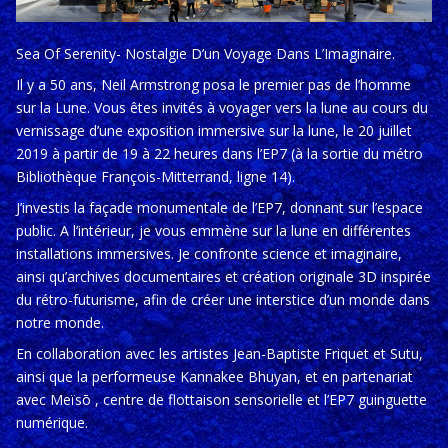
Sea Of Serenity- Nostalgie D’un Voyage Dans L’Imaginaire.
Il y a 50 ans, Neil Armstrong posa le premier pas de l’homme
sur la Lune. Vous êtes invités à voyager vers la lune au cours du
vernissage d’une exposition immersive sur la lune, le 20 juillet
2019 à partir de 19 à 22 heures dans l’EP7 (à la sortie du métro
Bibliothèque François-Mitterrand, ligne 14).
J’investis la façade monumentale de l’EP7, donnant sur l’espace
public. A l’intérieur, je vous emmène sur la lune en différentes
installations immersives. Je confronte science et imaginaire,
ainsi qu’archives documentaires et création originale 3D inspirée
du rétro-futurisme, afin de créer une interstice d’un monde dans
notre monde.
En collaboration avec les artistes Jean-Baptiste Friquet et Sutu,
ainsi que la performeuse Kannakee Bhuyan, et en partenariat
avec Meïsō , centre de flottaison sensorielle et l’EP7 guinguette
numérique.