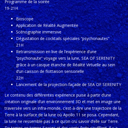
Programme de la soirée
19-21H
Bioscope
Application de Réalité Augmentée
Scénographie immersive
Dégustation de cocktails spéciales “psychonautes”
21H
Retransmission en live de l’expérience d’une
“psychonaute” voyage vers la lune, SEA OF SERENITY
grâce à un casque étanche de Réalité Virtuelle au sein
d’un caisson de flottaison sensorielle
22H
Lancement de la projection-façade de SEA OF SERENITY
Le contenu des différentes expérience puise à partir d’une
création originale d’un environnement 3D et met en image une
traversée vers un infra-monde, c’est-à-dire une trajectoire de la
Terre à la surface de la lune où Apollo 11 se posa. Cependant,
la lune ne ressemble pas à ce qu’on cru savoir d’elle sur Terre.
De temps en temps il neige et des vents forts soufflent. Il y a