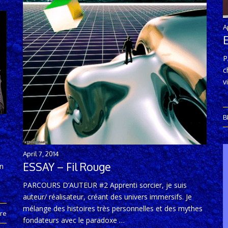
A
P
c
v
B
April 7, 2014
ESSAY – Fil Rouge
un
PARCOURS D’AUTEUR #2 Apprenti sorcier, je suis
auteur/ réalisateur, créant des univers immersifs. Je
mélange des histoires très personnelles et des mythes
re
fondateurs avec le paradoxe …