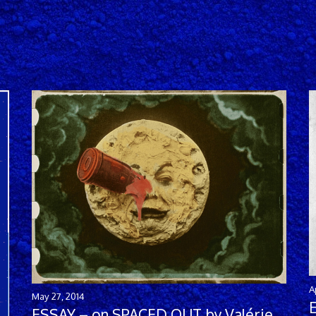
A
May 27, 2014
ESSAY – on SPACED OUT by Valérie