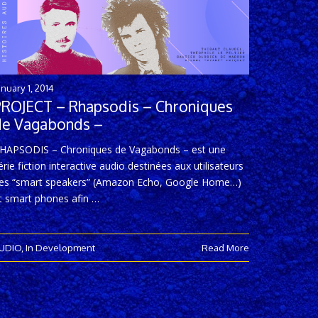
anuary 1, 2014
PROJECT – Rhapsodis – Chroniques
de Vagabonds –
HAPSODIS – Chroniques de Vagabonds – est une
érie fiction interactive audio destinées aux utilisateurs
es “smart speakers” (Amazon Echo, Google Home…)
t smart phones afin …
UDIO
,
In Development
Read More