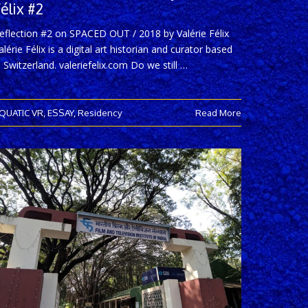
élix #2
eflection #2 on SPACED OUT / 2018 by Valérie Félix
alérie Félix is a digital art historian and curator based
n Switzerland. valeriefelix.com Do we still …
QUATIC VR
,
ESSAY
,
Residency
Read More