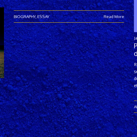
BIOGRAPHY
,
ESSAY
Read More
J
R
s
d
e
A