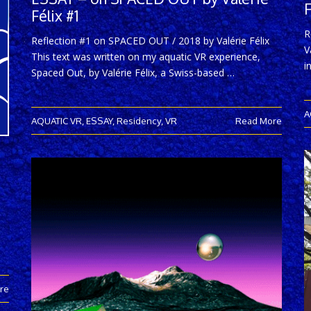
F
Félix #1
R
Reflection #1 on SPACED OUT / 2018 by Valérie Félix
V
This text was written on my aquatic VR experience,
i
Spaced Out, by Valérie Félix, a Swiss-based …
A
AQUATIC VR
,
ESSAY
,
Residency
,
VR
Read More
re