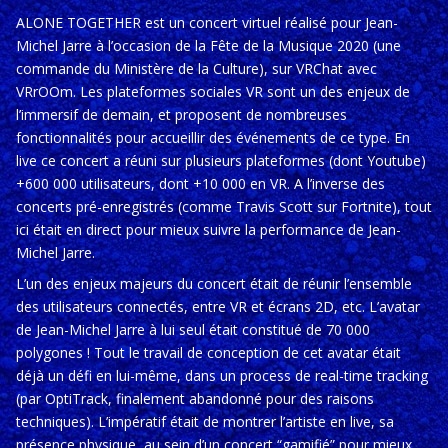
ALONE TOGETHER est un concert virtuel réalisé pour Jean-
Michel Jarre à l’occasion de la Fête de la Musique 2020 (une
commande du Ministère de la Culture), sur VRChat avec
VRrOOm. Les plateformes sociales VR sont un des enjeux de
l’immersif de demain, et proposent de nombreuses
fonctionnalités pour accueillir des événements de ce type. En
live ce concert a réuni sur plusieurs plateformes (dont Youtube)
+600 000 utilisateurs, dont +10 000 en VR. A l’inverse des
concerts pré-enregistrés (comme Travis Scott sur Fortnite), tout
ici était en direct pour mieux suivre la performance de Jean-
Michel Jarre.
L’un des enjeux majeurs du concert était de réunir l’ensemble
des utilisateurs connectés, entre VR et écrans 2D, etc. L’avatar
de Jean-Michel Jarre à lui seul était constitué de 70 000
polygones ! Tout le travail de conception de cet avatar était
déjà un défi en lui-même, dans un process de real-time tracking
(par OptiTrack, finalement abandonné pour des raisons
techniques). L’impératif était de montrer l’artiste en live, sa
présence physique, au sein d’un concert “gamifié” pour mieux