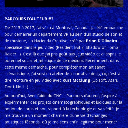
PARCOURS D’AUTEUR #3
De 2015 à 2017, j’ai vécu à Montréal, Canada. j’ai été embauché
pour démarrer un département VR au sein d’un studio de son et
de musique,
La Hacienda Creative
, créé par
Brian D’Oliveira
spécialisé dans le jeu vidéo (
Resident Evil 7, Shadow of Tomb
Raider…
). C’est là que j’ai pris goût aux jeux vidéo et ai appris le
potentiel social et artistique de ce médium. Récemment, dans
cette même démarche, pour compléter mon artisanat
scénaristique, j’ai suivi un atelier de «
narrative design
», c’est-à-
dire l’écriture en jeu vidéo avec
Kurt McClung
(
Ubisoft, Atari,
Don’t Nod…
).
Aujourd’hui, Avec l’aide du CNC – Parcours d’auteur, j’aspire à
expérimenter des projets cinématographiques et ludiques sur la
notion de corps et son rapport à la technologie et sa vérité. Je
me trouve à un moment charnière d’une vie d’échanges
artistiques féconds, où je me sens enfin légitime pour mener